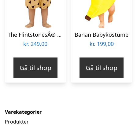
The FlintstonesÂ® Bamm-Bamm Babykostume
Banan Babykostume
kr.
249,00
kr.
199,00
Gå til shop
Gå til shop
Varekategorier
Produkter